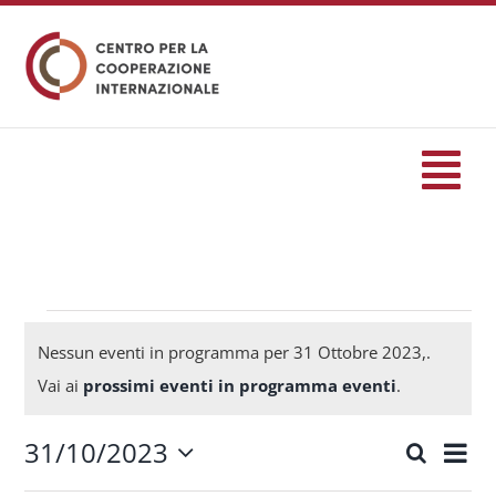
Salta
al
contenuto
Tog
Nav
HOME
formazione
Eventi
Nessun eventi in programma per 31 Ottobre 2023,.
Notice
Vai ai
prossimi eventi in programma eventi
.
Eventi
for
31/10/2023
Eve
Cerca
Eventi
Giorn
Seleziona
Servizi
Vis