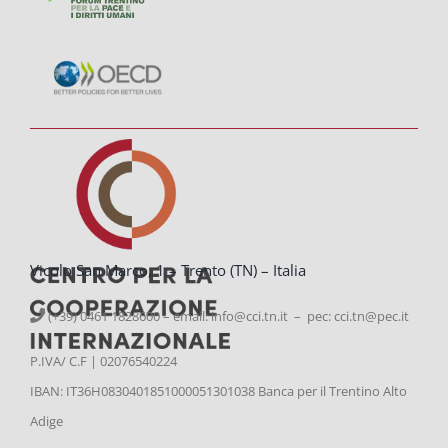
Vicolo San Marco, 1 – Trento (TN) – Italia
(+39) 0461 1828600 – email:
info@cci.tn.it – pec: cci.tn@pec.it
P.IVA/ C.F | 02076540224
IBAN: IT36H0830401851000051301038 Banca per il Trentino Alto
Adige