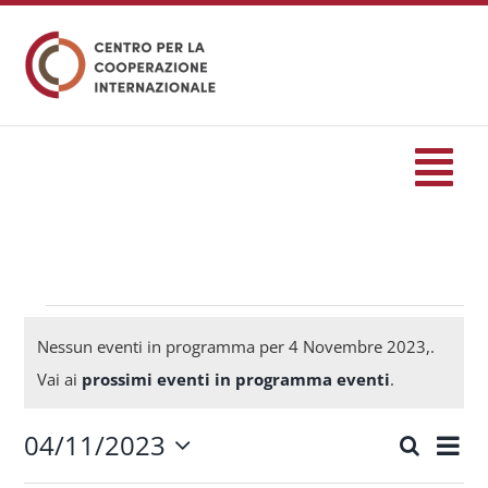
Salta
al
contenuto
Tog
Nav
HOME
formazione
Eventi
Nessun eventi in programma per 4 Novembre 2023,.
Notice
Vai ai
prossimi eventi in programma eventi
.
Eventi
for
04/11/2023
Eve
Cerca
Eventi
Giorn
Seleziona
Servizi
Vis