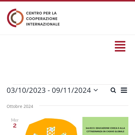
Salta
al
contenuto
Tog
Nav
HOME
03/10/2023
 - 
09/11/2024
Eve
Cerca
formazione
Eventi
Eventi
Lista
Seleziona
Vis
Ricerc
la
Ottobre 2024
Nav
Eventi
data.
e
Mer
viste
2
Servizi