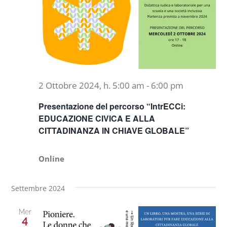
Naviga
Progetti
In rete con
2 Ottobre 2024, h. 5:00 am
-
6:00 pm
Notizie
Presentazione del percorso “IntrECCi:
EDUCAZIONE CIVICA E ALLA
Chi siamo
CITTADINANZA IN CHIAVE GLOBALE”
Online
Settembre 2024
Mer
4