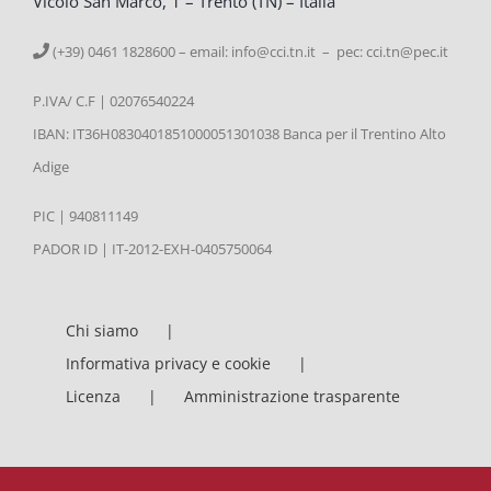
Vicolo San Marco, 1 – Trento (TN) – Italia
(+39) 0461 1828600 – email:
info@cci.tn.it – pec: cci.tn@pec.it
P.IVA/ C.F | 02076540224
IBAN: IT36H0830401851000051301038 Banca per il Trentino Alto
Adige
PIC | 940811149
PADOR ID | IT-2012-EXH-0405750064
Chi siamo
Informativa privacy e cookie
Licenza
Amministrazione trasparente