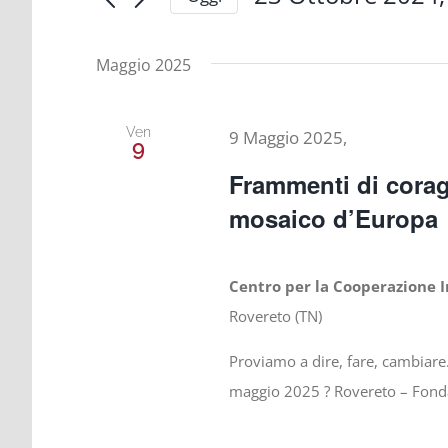
e
Cerca
Seleziona
viste
la
Eventi
data.
Maggio 2025
Navigazione
per
Parola
Chiave.
Ven
9 Maggio 2025,
9
Frammenti di corag
mosaico d’Europa
Centro per la Cooperazione 
Rovereto (TN)
Proviamo a dire, fare, cambiare.
maggio 2025 ? Rovereto – Fon