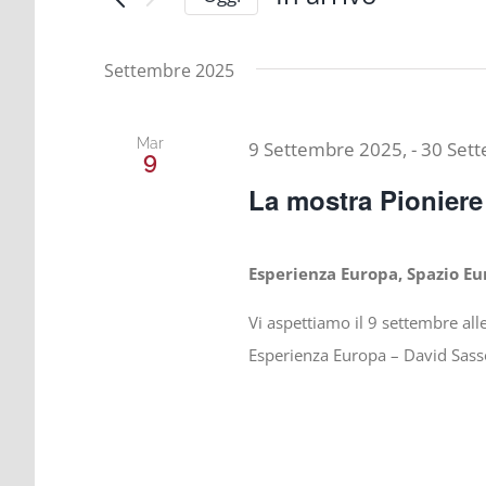
e
Cerca
Seleziona
viste
la
Eventi
data.
Settembre 2025
Navigazione
per
Parola
Chiave.
Mar
9 Settembre 2025,
-
30 Set
9
La mostra Pionier
Esperienza Europa, Spazio E
Vi aspettiamo il 9 settembre all
Esperienza Europa – David Sasso