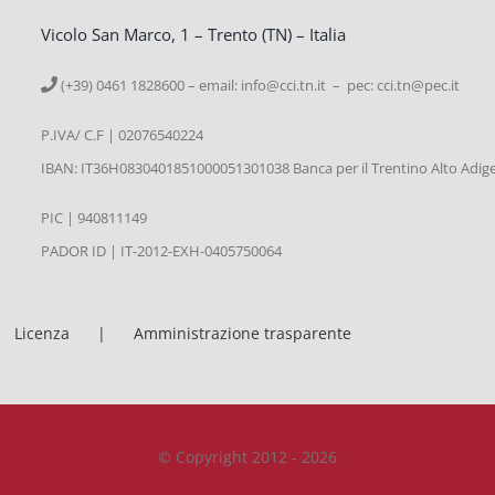
Vicolo San Marco, 1 – Trento (TN) – Italia
(+39) 0461 1828600 – email:
info@cci.tn.it – pec: cci.tn@pec.it
P.IVA/ C.F | 02076540224
IBAN: IT36H0830401851000051301038 Banca per il Trentino Alto Adig
PIC | 940811149
PADOR ID | IT-2012-EXH-0405750064
Licenza
Amministrazione trasparente
© Copyright 2012 - 2026