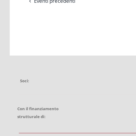
Eventi
precedenti
Soci:
Con il finanziamento
strutturale di: