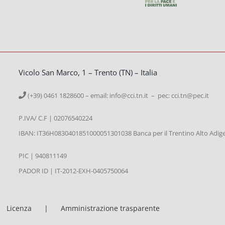
Vicolo San Marco, 1 – Trento (TN) – Italia
(+39) 0461 1828600 – email:
info@cci.tn.it – pec: cci.tn@pec.it
P.IVA/ C.F | 02076540224
IBAN: IT36H0830401851000051301038 Banca per il Trentino Alto Adig
PIC | 940811149
PADOR ID | IT-2012-EXH-0405750064
Licenza
Amministrazione trasparente