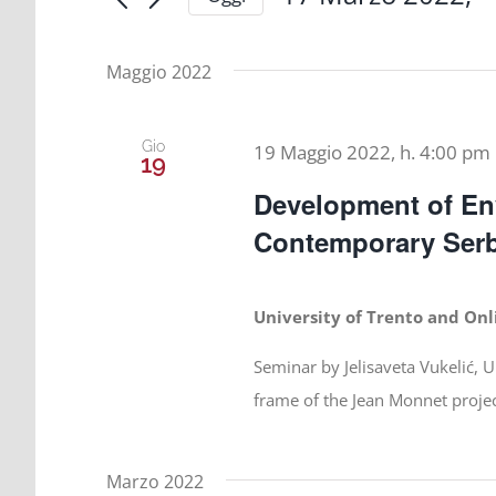
e
Cerca
Seleziona
viste
la
Eventi
data.
Maggio 2022
Navigazione
per
Parola
Chiave.
Gio
19 Maggio 2022, h. 4:00 pm
19
Development of En
Contemporary Serbi
University of Trento and On
Seminar by Jelisaveta Vukelić, U
frame of the Jean Monnet projec
Marzo 2022