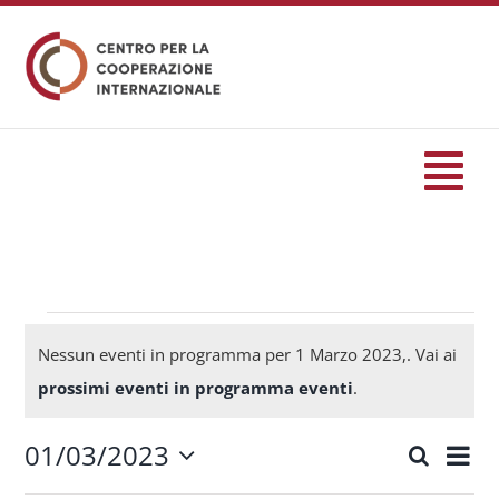
Salta
al
contenuto
Tog
Nav
HOME
formazione
Eventi
Nessun eventi in programma per 1 Marzo 2023,. Vai ai
Notice
prossimi eventi in programma eventi
.
Eventi
for
01/03/2023
Eve
Cerca
Eventi
Giorn
Seleziona
Servizi
Vis