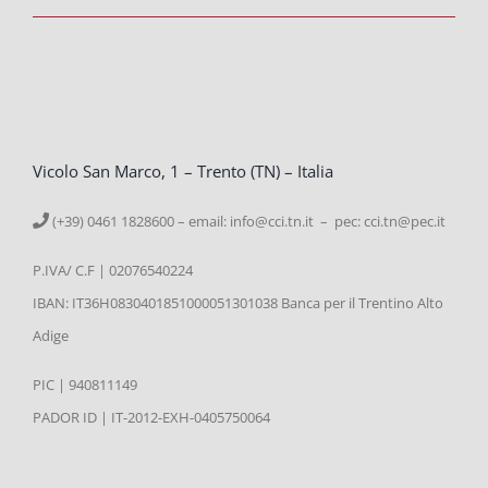
Vicolo San Marco, 1 – Trento (TN) – Italia
(+39) 0461 1828600 – email:
info@cci.tn.it – pec: cci.tn@pec.it
P.IVA/ C.F | 02076540224
IBAN: IT36H0830401851000051301038 Banca per il Trentino Alto
Adige
PIC | 940811149
PADOR ID | IT-2012-EXH-0405750064