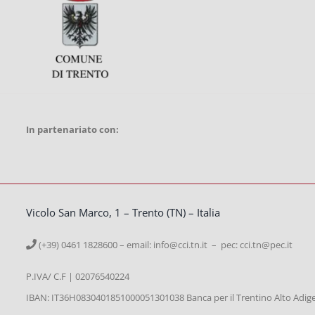
In partenariato con:
Vicolo San Marco, 1 – Trento (TN) – Italia
(+39) 0461 1828600 – email:
info@cci.tn.it – pec: cci.tn@pec.it
P.IVA/ C.F | 02076540224
IBAN: IT36H0830401851000051301038 Banca per il Trentino Alto Adig