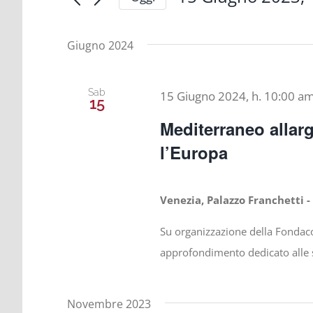
e
Cerca
Seleziona
viste
la
Eventi
data.
Giugno 2024
Navigazione
per
Parola
Chiave.
Sab
15 Giugno 2024, h. 10:00 a
15
Mediterraneo allarga
l’Europa
Venezia, Palazzo Franchetti -
Su organizzazione della Fondaco
approfondimento dedicato alle s
Novembre 2023