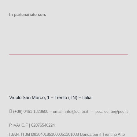
In partenariato con:
Vicolo San Marco, 1 – Trento (TN) – Italia
(+39) 0461 1828600 – email:
info@cci.tn.it – pec: cci.tn@pec.it
P.IVA/ C.F | 02076540224
IBAN: IT36H0830401851000051301038 Banca per il Trentino Alto