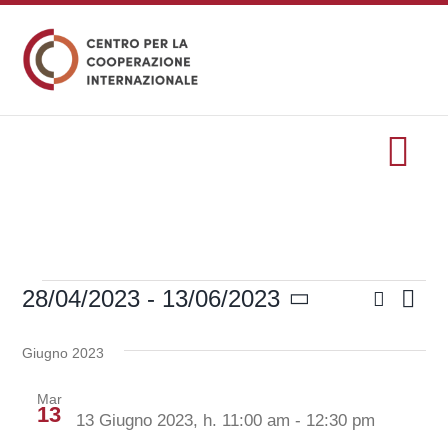
Salta
al
contenuto
Tog
Nav
HOME
Cerca
28/04/2023
 - 
13/06/2023
Eve
formazione
Eventi
Eventi
Lista
Seleziona
Vis
Ricerc
la
Giugno 2023
Eventi
Nav
data.
e
Mar
viste
13
13 Giugno 2023, h. 11:00 am
-
12:30 pm
Servizi