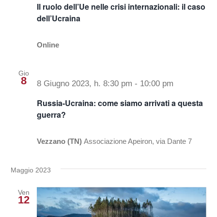
Navig
Il ruolo dell’Ue nelle crisi internazionali: il caso
dell’Ucraina
Progetti
Online
In rete con
Gio
8
8 Giugno 2023, h. 8:30 pm
-
10:00 pm
Notizie
Russia-Ucraina: come siamo arrivati a questa
guerra?
Chi siamo
Vezzano (TN)
Associazione Apeiron, via Dante 7
Maggio 2023
Ven
12