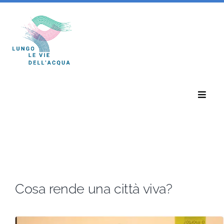
Salta
al
contenuto
Toggle
Naviga
Home
Eventi
Cosa rende una città viva?
Notizie
Chi Siamo