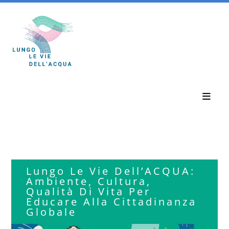
Salta
al
contenuto
Toggle
Naviga
Home
Eventi
Lungo Le Vie Dell’ACQUA:
Ambiente, Cultura,
Qualità Di Vita Per
Notizie
Educare Alla Cittadinanza
Globale
Chi Siamo