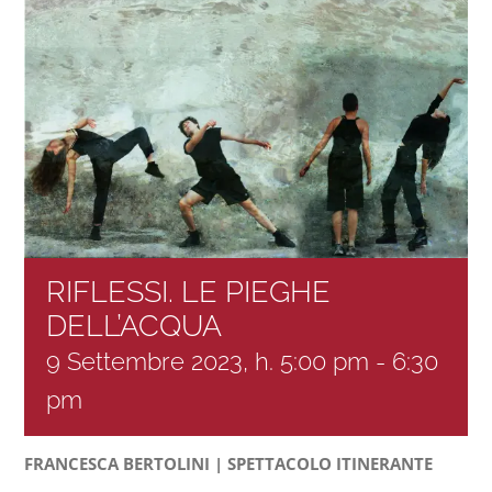
Settimana Civica
RIFLESSI. LE PIEGHE
DELL’ACQUA
9 Settembre 2023, h. 5:00 pm
-
6:30
pm
FRANCESCA BERTOLINI |
SPETTACOLO ITINERANTE