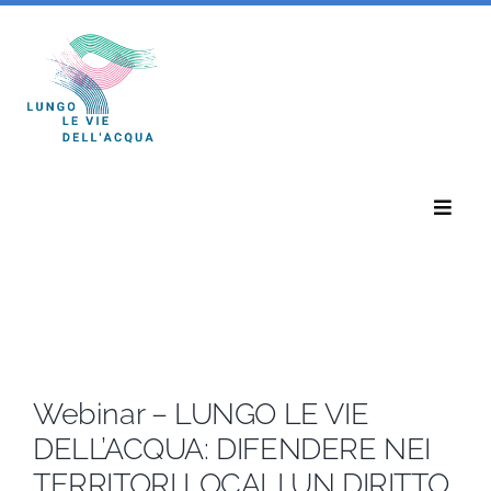
Salta
al
contenuto
Toggle
Naviga
Home
Eventi
Webinar – LUNGO LE VIE
Notizie
DELL’ACQUA: DIFENDERE NEI
TERRITORI LOCALI UN DIRITTO
Chi Siamo