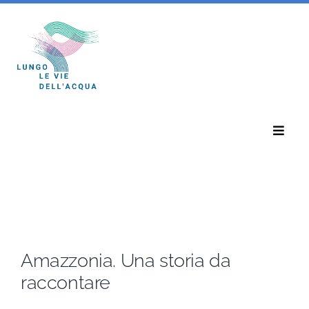
Salta
al
contenuto
Toggle
Naviga
Home
Eventi
Amazzonia. Una storia da
Notizie
raccontare
Chi Siamo