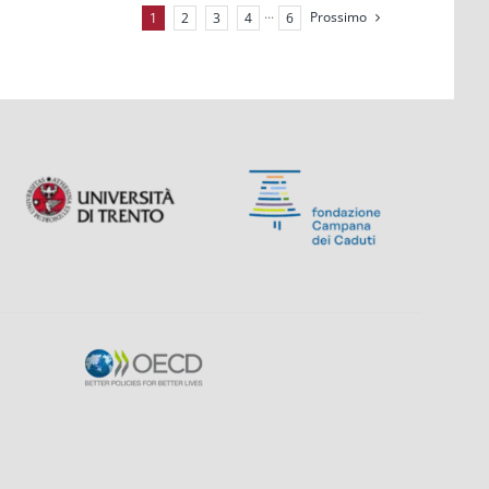
Prossimo
1
2
3
4
···
6