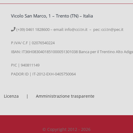
Vicolo San Marco, 1 – Trento (TN) – Italia
(+39) 0461 1828600 – email:
info@cci.tn.it – pec: cci.tn@pec.it
P.IVA/ C.F | 02076540224
IBAN: IT36H0830401851000051301038 Banca per il Trentino Alto Adig
PIC | 940811149
PADOR ID | IT-2012-EXH-0405750064
Licenza
Amministrazione trasparente
© Copyright 2012 - 2026