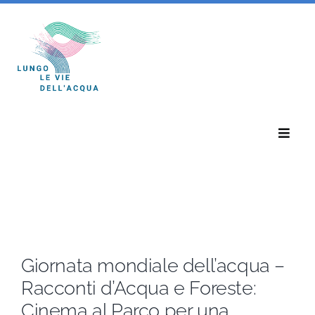
Salta
al
contenuto
Toggle
Naviga
Home
Eventi
Giornata mondiale dell’acqua –
Notizie
Racconti d’Acqua e Foreste:
Cinema al Parco per una
Chi Siamo