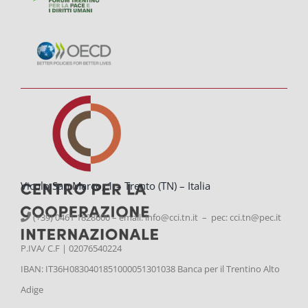
Vicolo San Marco, 1 – Trento (TN) – Italia
(+39) 0461 1828600 – email:
info@cci.tn.it – pec: cci.tn@pec.it
P.IVA/ C.F | 02076540224
IBAN: IT36H0830401851000051301038 Banca per il Trentino Alto
Adige