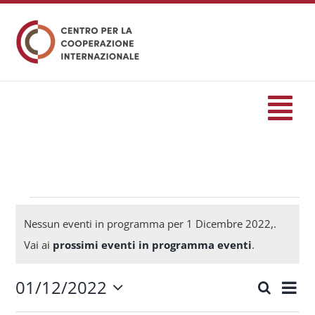
Salta
al
contenuto
Tog
Nav
HOME
formazione
Eventi
Nessun eventi in programma per 1 Dicembre 2022,.
Notice
Vai ai
prossimi eventi in programma eventi
.
Eventi
for
01/12/2022
Eve
Cerca
Eventi
Giorn
Seleziona
Servizi
Vis