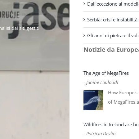
Dall’eccezione al modell
Serbia: crisi e instabil
isi dai siti gestiti
Gli anni di pietra e il v
Notizie da Europ
The Age of MegaFires
-
Janine Louloudi
How Europe's 
of MegaFires 
Wildfires in Ireland are b
-
Patricia Devlin