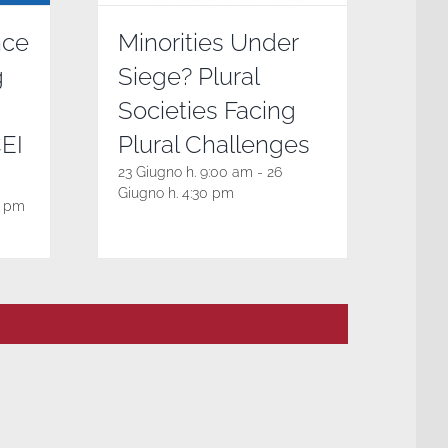
nce
Minorities Under
g
Siege? Plural
Societies Facing
CEI
Plural Challenges
23 Giugno h. 9:00 am
-
26
Giugno h. 4:30 pm
0 pm