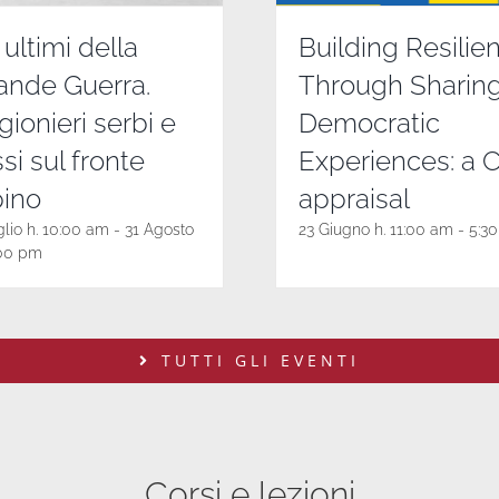
 ultimi della
Building Resilie
ande Guerra.
Through Sharin
gionieri serbi e
Democratic
ssi sul fronte
Experiences: a 
pino
appraisal
glio h. 10:00 am
-
31 Agosto
23 Giugno h. 11:00 am
-
5:3
:00 pm
TUTTI GLI EVENTI
Corsi e lezioni