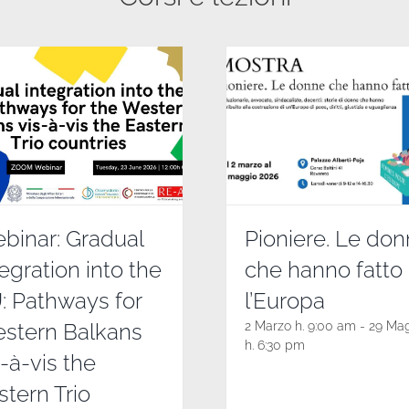
binar: Gradual
Pioniere. Le do
tegration into the
che hanno fatto
: Pathways for
l’Europa
stern Balkans
2 Marzo h. 9:00 am
-
29 Ma
h. 6:30 pm
s-à-vis the
stern Trio