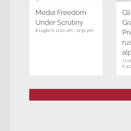
Media Freedom
Gli
Under Scrutiny
Gr
8 Luglio h. 11:00 am
-
12:30 pm
Pri
ru
al
1 Lu
h. 4