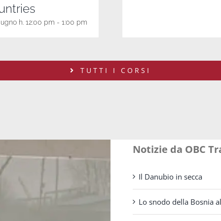
untries
iugno h. 12:00 pm
-
1:00 pm
TUTTI I CORSI
Notizie da OBC T
Il Danubio in secca
Lo snodo della Bosnia al