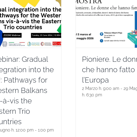
binar: Gradual
Pioniere. Le do
egration into the
che hanno fatto
: Pathways for
l’Europa
stern Balkans
2 Marzo h. 9:00 am
-
29 Ma
h. 6:30 pm
-à-vis the
stern Trio
untries
iugno h. 12:00 pm
-
1:00 pm