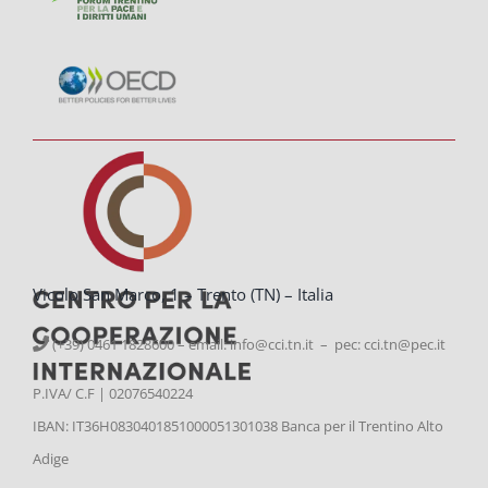
Vicolo San Marco, 1 – Trento (TN) – Italia
(+39) 0461 1828600 – email:
info@cci.tn.it – pec: cci.tn@pec.it
P.IVA/ C.F | 02076540224
IBAN: IT36H0830401851000051301038 Banca per il Trentino Alto
Adige