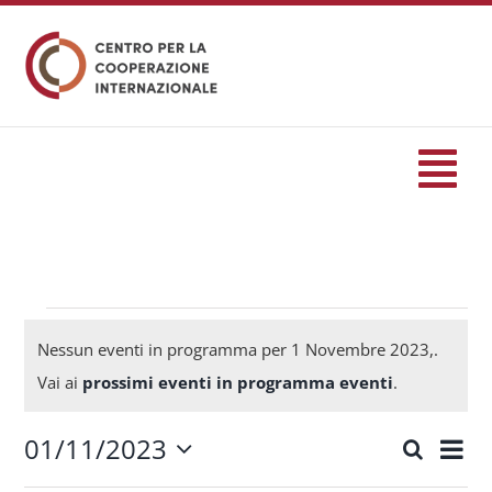
Salta
al
contenuto
Tog
Nav
HOME
formazione
Eventi
Nessun eventi in programma per 1 Novembre 2023,.
Notice
Vai ai
prossimi eventi in programma eventi
.
Eventi
for
01/11/2023
Eve
Cerca
Eventi
Giorn
Seleziona
Servizi
Vis