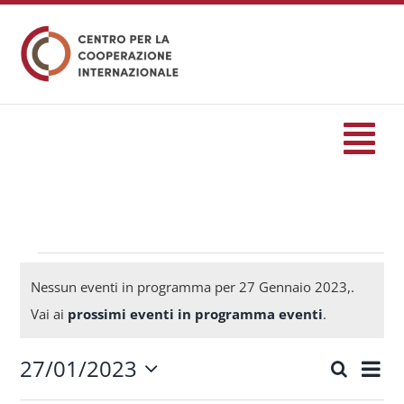
Salta
al
contenuto
Tog
Nav
HOME
formazione
Eventi
Nessun eventi in programma per 27 Gennaio 2023,.
Notice
Vai ai
prossimi eventi in programma eventi
.
Eventi
for
27/01/2023
Eve
Cerca
Eventi
Giorn
Seleziona
Servizi
Vis