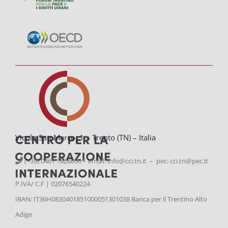
Vicolo San Marco, 1 – Trento (TN) – Italia
(+39) 0461 1828600 – email:
info@cci.tn.it – pec: cci.tn@pec.it
P.IVA/ C.F | 02076540224
IBAN: IT36H0830401851000051301038 Banca per il Trentino Alto
Adige