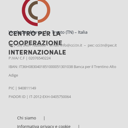
Vicolo San Marco, 1 – Trento (TN) – Italia
(+39) 0461 1828600 – email:
info@cci.tn.it – pec: cci.tn@pec.it
P.IVA/ C.F | 02076540224
IBAN: IT36H0830401851000051301038 Banca per il Trentino Alto
Adige
PIC | 940811149
PADOR ID | IT-2012-EXH-0405750064
Chi siamo
Informativa privacy e cookie