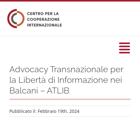
Salta
al
contenuto
Tog
Nav
Advocacy Transnazionale per
HOME
la Libertà di Informazione nei
Balcani – ATLIB
formazione
Pubblicato il: Febbraio 19th, 2024
Eventi
Servizi