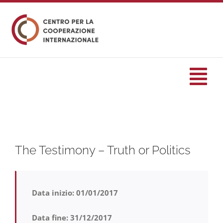
Salta
al
contenuto
Tog
Nav
HOME
The Testimony – Truth or Politics
formazione
Eventi
Data inizio: 01/01/2017
Servizi
Data fine: 31/12/2017