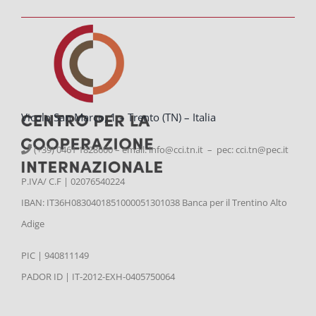
Vicolo San Marco, 1 – Trento (TN) – Italia
(+39) 0461 1828600 – email:
info@cci.tn.it – pec: cci.tn@pec.it
P.IVA/ C.F | 02076540224
IBAN: IT36H0830401851000051301038 Banca per il Trentino Alto
Adige
PIC | 940811149
PADOR ID | IT-2012-EXH-0405750064