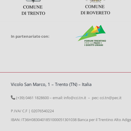
In partenariato con:
Vicolo San Marco, 1 – Trento (TN) – Italia
(+39) 0461 1828600 – email:
info@cci.tn.it – pec: cci.tn@pec.it
P.IVA/ C.F | 02076540224
IBAN: IT36H0830401851000051301038 Banca per il Trentino Alto Adig