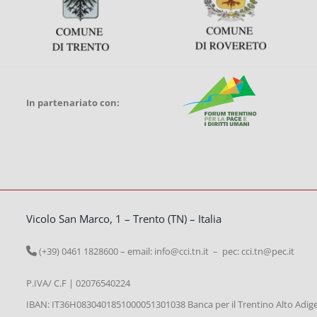
In partenariato con:
Vicolo San Marco, 1 – Trento (TN) – Italia
(+39) 0461 1828600 – email:
info@cci.tn.it – pec: cci.tn@pec.it
P.IVA/ C.F | 02076540224
IBAN: IT36H0830401851000051301038 Banca per il Trentino Alto Adig