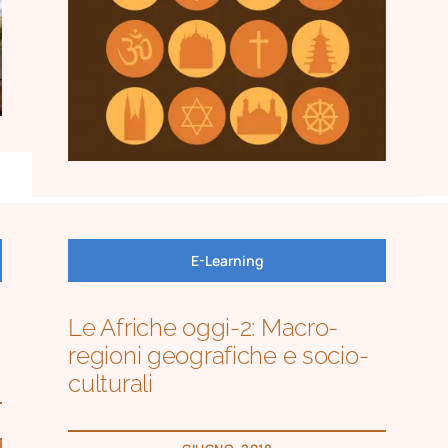
E-Learning
Le Afriche oggi-2: Macro-
regioni geografiche e socio-
culturali