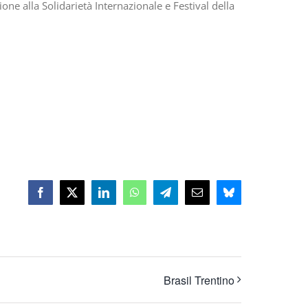
one alla Solidarietà Internazionale e Festival della
Facebook
X
LinkedIn
WhatsApp
Telegram
Email
Bluesky
Brasil Trentino