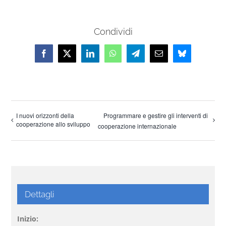
Condividi
Facebook
X
LinkedIn
WhatsApp
Telegram
Email
Bluesky
I nuovi orizzonti della
Programmare e gestire gli interventi di
cooperazione allo sviluppo
cooperazione internazionale
Dettagli
Inizio: