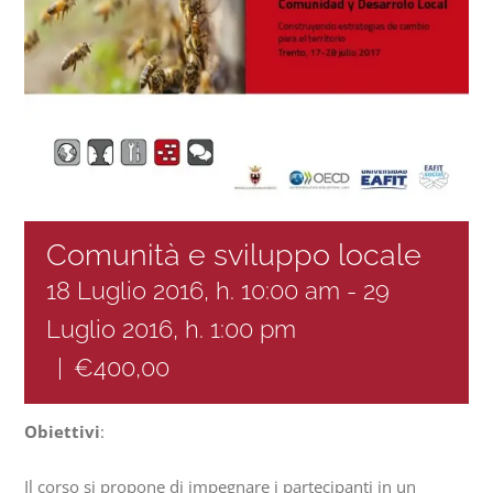
Progetti
In rete con
Notizie
Comunità e sviluppo locale
Chi siamo
18 Luglio 2016, h. 10:00 am
-
29
Luglio 2016, h. 1:00 pm
|
€400,00
Obiettivi
:
Il corso si propone di impegnare i partecipanti in un