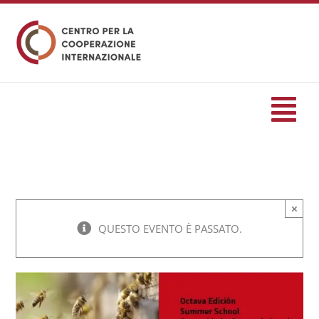
Salta
al
contenuto
Tog
Nav
HOME
×
formazione
QUESTO EVENTO È PASSATO.
Eventi
Servizi