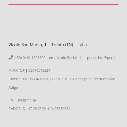
Vicolo San Marco, 1 – Trento (TN) – Italia
(+39) 0461 1828600 – email:
info@cci.tn.it – pec: cci.tn@pec.it
P.IVA/ C.F | 02076540224
IBAN: IT36H0830401851000051301038 Banca per il Trentino Alto
Adige
PIC | 940811149
PADOR ID | IT-2012-EXH-0405750064