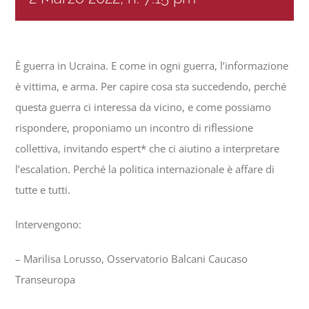
Progetti
È guerra in Ucraina. E come in ogni guerra, l’informazione
In rete con
è vittima, e arma. Per capire cosa sta succedendo, perché
questa guerra ci interessa da vicino, e come possiamo
Notizie
rispondere, proponiamo un incontro di riflessione
collettiva, invitando espert* che ci aiutino a interpretare
l’escalation. Perché la politica internazionale è affare di
Chi siamo
tutte e tutti.
Intervengono:
– Marilisa Lorusso, Osservatorio Balcani Caucaso
Transeuropa