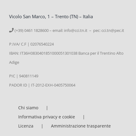
Vicolo San Marco, 1 – Trento (TN) – Italia
(+39) 0461 1828600 – email:
info@cci.tn.it – pec: cci.tn@pec.it
P.IVA/ C.F | 02076540224
IBAN: IT36H0830401851000051301038 Banca per il Trentino Alto
Adige
PIC | 940811149
PADOR ID | IT-2012-EXH-0405750064
Chi siamo
Informativa privacy e cookie
Licenza
Amministrazione trasparente