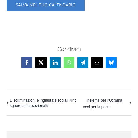
SALVA NEL TUO CALENDARIO
Condividi
Facebook
X
LinkedIn
WhatsApp
Telegram
Email
Bluesky
Discriminazioni e ingiustizie sociali: uno
Insieme per l’Ucraina:
sguardo intersezionale
voci per la pace