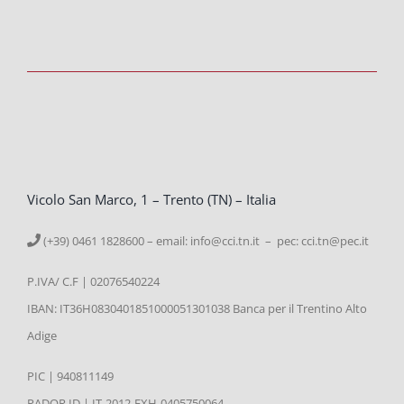
Vicolo San Marco, 1 – Trento (TN) – Italia
(+39) 0461 1828600 – email:
info@cci.tn.it – pec: cci.tn@pec.it
P.IVA/ C.F | 02076540224
IBAN: IT36H0830401851000051301038 Banca per il Trentino Alto
Adige
PIC | 940811149
PADOR ID | IT-2012-EXH-0405750064