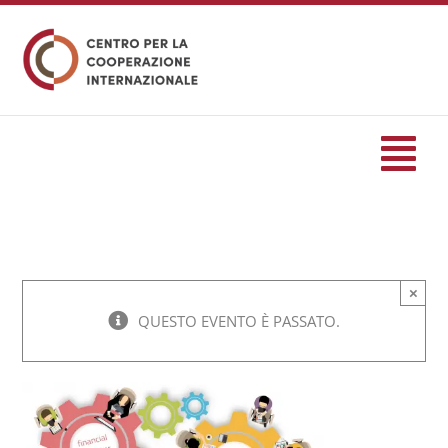
Salta
al
contenuto
Tog
Nav
HOME
×
formazione
QUESTO EVENTO È PASSATO.
Eventi
Servizi