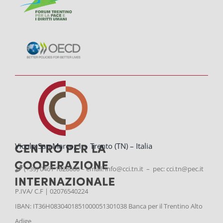
Vicolo San Marco, 1 – Trento (TN) – Italia
(+39) 0461 1828600 – email:
info@cci.tn.it – pec: cci.tn@pec.it
P.IVA/ C.F | 02076540224
IBAN: IT36H0830401851000051301038 Banca per il Trentino Alto
Adige