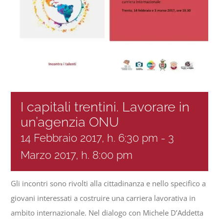
Progetti
In rete con
Notizie
I capitali trentini. Lavorare in
un’agenzia ONU
Chi siamo
14 Febbraio 2017, h. 6:30 pm
-
3
Marzo 2017, h. 8:00 pm
Gli incontri sono rivolti alla cittadinanza e nello specifico a
giovani interessati a costruire una carriera lavorativa in
ambito internazionale. Nel dialogo con Michele D’Addetta