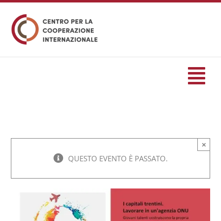
Salta
al
contenuto
Tog
Nav
HOME
×
formazione
QUESTO EVENTO È PASSATO.
Eventi
Servizi