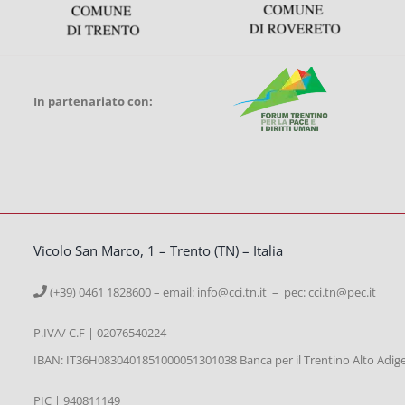
In partenariato con:
Vicolo San Marco, 1 – Trento (TN) – Italia
(+39) 0461 1828600 – email:
info@cci.tn.it – pec: cci.tn@pec.it
P.IVA/ C.F | 02076540224
IBAN: IT36H0830401851000051301038 Banca per il Trentino Alto Adig
PIC | 940811149