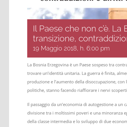
Il Paese che non c’è. La
transizione, contraddizion
19 Maggio 2018, h. 6:00 pm
La Bosnia Erzegovina è un Paese sospeso tra contraddi
trovare un’identità unitaria. La guerra è finita, alme
produzione e l’aumento della disoccupazione, con l
politiche, stanno facendo riaffiorare i nervi scopert
Il passaggio da un’economia di autogestione a un 
divisione tra i moltissimi poveri e una minoranza e
della classe intermedia e lo sviluppo di due economi