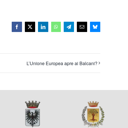
Facebook
X
LinkedIn
WhatsApp
Telegram
Email
Bluesky
L’Unione Europea apre ai Balcani?