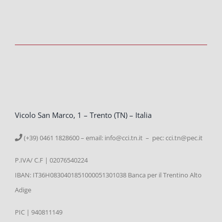
Vicolo San Marco, 1 – Trento (TN) – Italia
(+39) 0461 1828600 – email:
info@cci.tn.it – pec: cci.tn@pec.it
P.IVA/ C.F | 02076540224
IBAN: IT36H0830401851000051301038 Banca per il Trentino Alto
Adige
PIC | 940811149