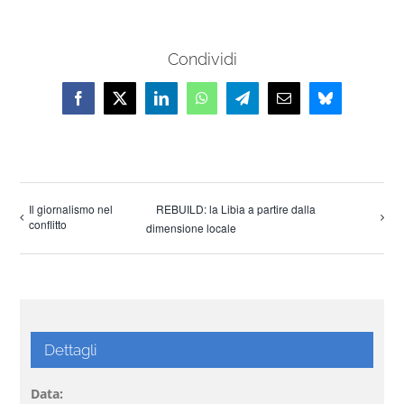
Condividi
Facebook
X
LinkedIn
WhatsApp
Telegram
Email
Bluesky
Il giornalismo nel
REBUILD: la Libia a partire dalla
conflitto
dimensione locale
Dettagli
Data: