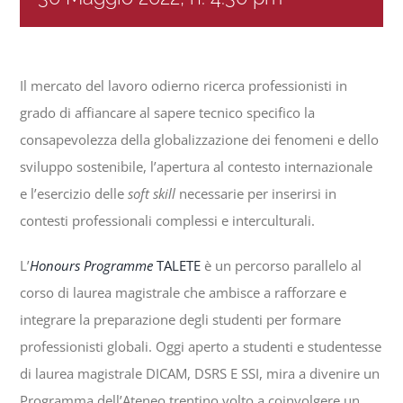
Progetti
Il mercato del lavoro odierno ricerca professionisti in
In rete con
grado di affiancare al sapere tecnico specifico la
consapevolezza della globalizzazione dei fenomeni e dello
Notizie
sviluppo sostenibile, l’apertura al contesto internazionale
e l’esercizio delle
soft skill
necessarie per inserirsi in
contesti professionali complessi e interculturali.
Chi siamo
L’
Honours Programme
TALETE
è un percorso parallelo al
corso di laurea magistrale che ambisce a rafforzare e
integrare la preparazione degli studenti per formare
professionisti globali. Oggi aperto a studenti e studentesse
di laurea magistrale DICAM, DSRS E SSI, mira a divenire un
Programma dell’Ateneo trentino volto a coinvolgere un