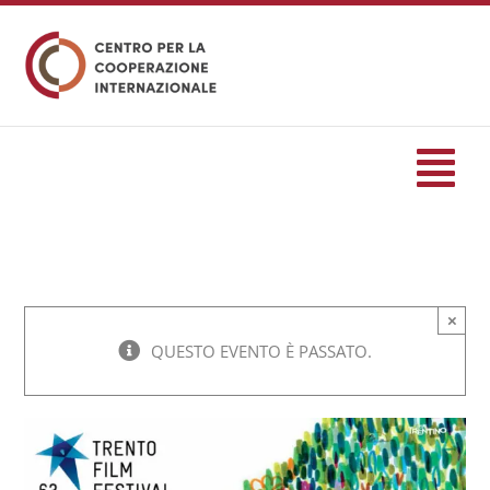
Salta
al
contenuto
Tog
Nav
HOME
×
formazione
QUESTO EVENTO È PASSATO.
Eventi
Servizi