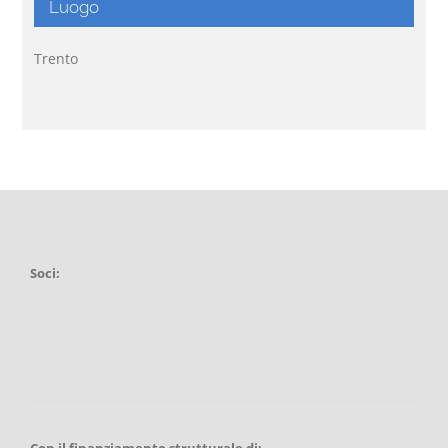
Luogo
Trento
Soci:
Con il finanziamento strutturale di: