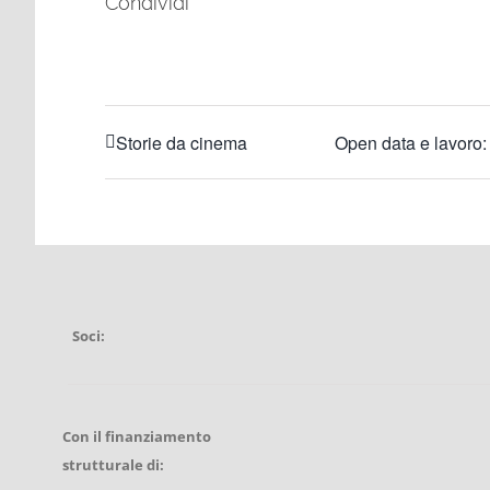
Condividi
Storie da cinema
Open data e lavoro:
Soci:
Con il finanziamento
strutturale di: