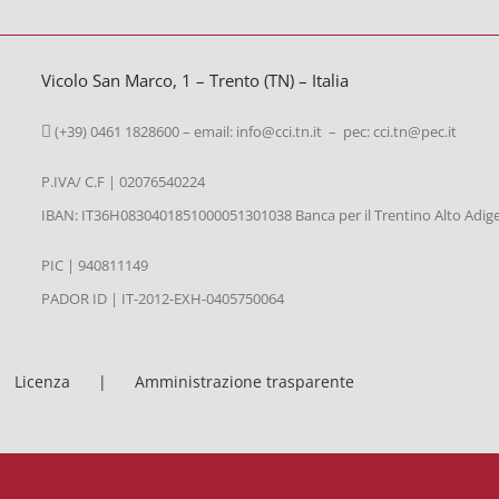
Vicolo San Marco, 1 – Trento (TN) – Italia
(+39) 0461 1828600 – email:
info@cci.tn.it – pec: cci.tn@pec.it
P.IVA/ C.F | 02076540224
IBAN: IT36H0830401851000051301038 Banca per il Trentino Alto Adig
PIC | 940811149
PADOR ID | IT-2012-EXH-0405750064
Licenza
Amministrazione trasparente