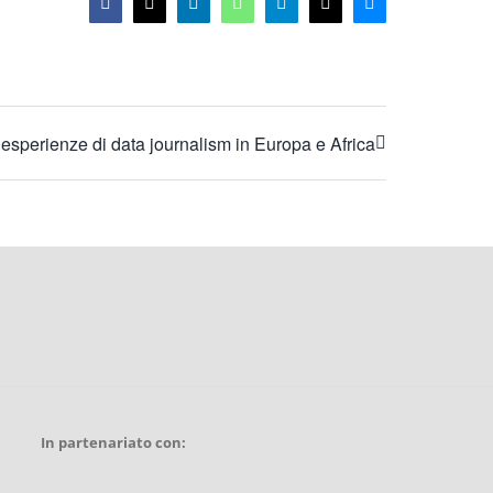
Facebook
X
LinkedIn
WhatsApp
Telegram
Email
Bluesky
 esperienze di data journalism in Europa e Africa
In partenariato con: