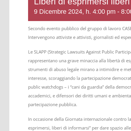
Liberi di esprimersi liberi
9 Dicembre 2024, h. 4:00 pm
-
8:0
Secondo evento pubblico del gruppo di lavoro CASE I
Intervengono attiviste e attivisti, giornalisti ed espe
Le SLAPP (Strategic Lawsuits Against Public Partici
rappresentano una grave minaccia alla libertà di esp
strumenti di abuso legale mirano a intimidire e mett
interesse, scoraggiando la partecipazione democratic
public watchdogs – i “cani da guardia” della democra
accademici, e difensori dei diritti umani e ambiental
partecipazione pubblica.
In occasione della Giornata internazionale contro la
esprimersi, liberi di informarsi” per dare spazio alle