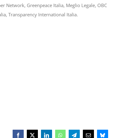
aper Network, Greenpeace Italia, Meglio Legale, OBC
a, Transparency International Italia.
Facebook
X
LinkedIn
WhatsApp
Telegram
Email
Bluesky