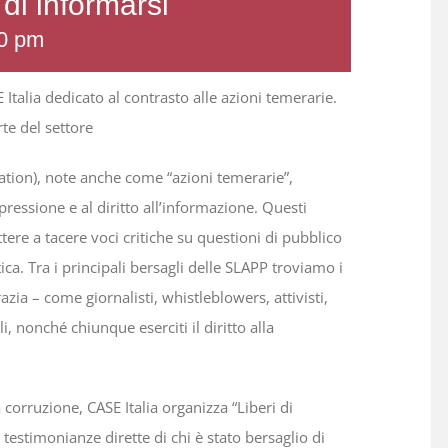
 di informarsi
0 pm
talia dedicato al contrasto alle azioni temerarie.
rte del settore
pation), note anche come “azioni temerarie”,
ressione e al diritto all’informazione. Questi
ere a tacere voci critiche su questioni di pubblico
a. Tra i principali bersagli delle SLAPP troviamo i
zia – come giornalisti, whistleblowers, attivisti,
i, nonché chiunque eserciti il diritto alla
 corruzione, CASE Italia organizza “Liberi di
 testimonianze dirette di chi è stato bersaglio di