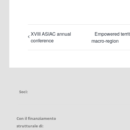
XVIII ASIAC annual
Empowered territo
conference
macro-region
Soci:
Con il finanziamento
strutturale di: