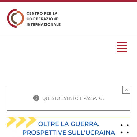
Salta
al
contenuto
Tog
Nav
HOME
×
formazione
QUESTO EVENTO È PASSATO.
Eventi
Servizi