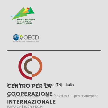
Vicolo San Marco, 1 – Trento (TN) – Italia
(+39) 0461 1828600 – email:
info@cci.tn.it – pec: cci.tn@pec.it
P.IVA/ C.F | 02076540224