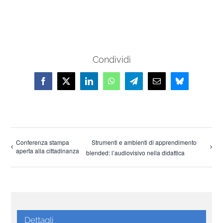
Condividi
Facebook
X
LinkedIn
WhatsApp
Telegram
Email
Bluesky
Conferenza stampa
Strumenti e ambienti di apprendimento
aperta alla cittadinanza
blended: l’audiovisivo nella didattica
Dettagli