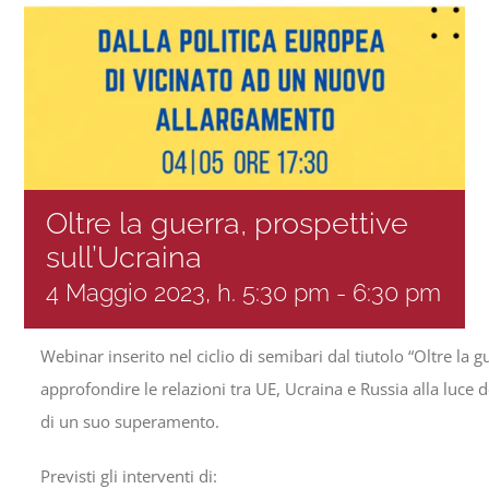
Progetti
In rete con
Notizie
Oltre la guerra, prospettive
sull’Ucraina
Chi siamo
4 Maggio 2023, h. 5:30 pm
-
6:30 pm
Webinar inserito nel ciclio di semibari dal tiutolo “Oltre la g
approfondire le relazioni tra UE, Ucraina e Russia alla luce 
di un suo superamento.
Previsti gli interventi di: