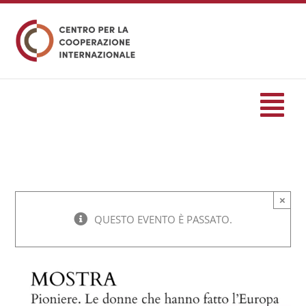
Salta
al
contenuto
Tog
Nav
HOME
×
formazione
QUESTO EVENTO È PASSATO.
Eventi
Servizi