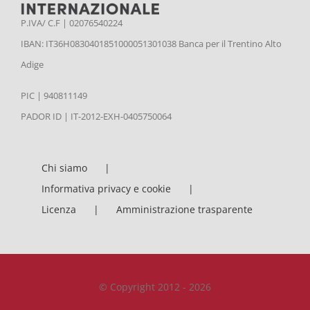
P.IVA/ C.F | 02076540224
IBAN: IT36H0830401851000051301038 Banca per il Trentino Alto
Adige
PIC | 940811149
PADOR ID | IT-2012-EXH-0405750064
Chi siamo
Informativa privacy e cookie
Licenza
Amministrazione trasparente
© Copyright 2012 - 2026