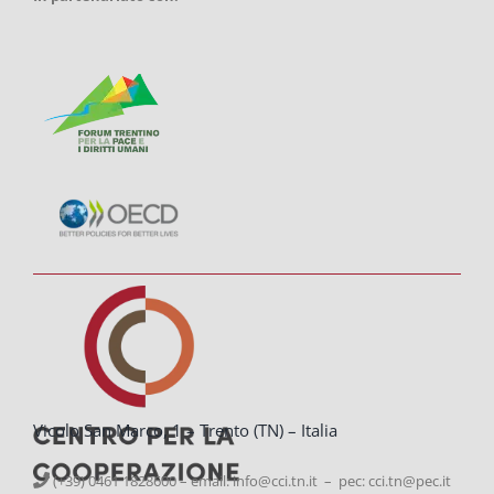
Vicolo San Marco, 1 – Trento (TN) – Italia
(+39) 0461 1828600 – email:
info@cci.tn.it – pec: cci.tn@pec.it