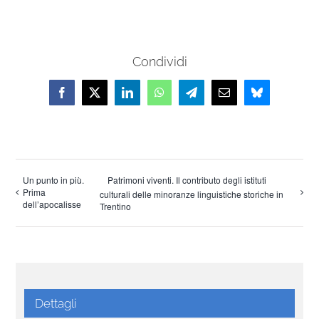
Condividi
Facebook
X
LinkedIn
WhatsApp
Telegram
Email
Bluesky
Un punto in più.
Patrimoni viventi. Il contributo degli istituti
Prima
culturali delle minoranze linguistiche storiche in
dell’apocalisse
Trentino
Dettagli