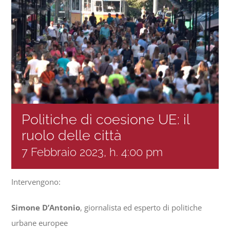
Progetti
In rete con
Notizie
Politiche di coesione UE: il
Chi siamo
ruolo delle città
7 Febbraio 2023, h. 4:00 pm
Intervengono:
Simone D’Antonio
, giornalista ed esperto di politiche
urbane europee