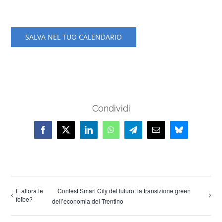
SALVA NEL TUO CALENDARIO
Condividi
Facebook
X
LinkedIn
WhatsApp
Telegram
Email
Bluesky
E allora le
Contest Smart City del futuro: la transizione green
foibe?
dell’economia del Trentino