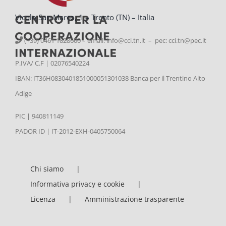
Vicolo San Marco, 1 – Trento (TN) – Italia
(+39) 0461 1828600 – email:
info@cci.tn.it – pec: cci.tn@pec.it
P.IVA/ C.F | 02076540224
IBAN: IT36H0830401851000051301038 Banca per il Trentino Alto
Adige
PIC | 940811149
PADOR ID | IT-2012-EXH-0405750064
Chi siamo
Informativa privacy e cookie
Licenza
Amministrazione trasparente