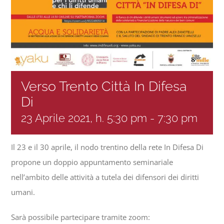
Progetti
In rete con
Verso Trento Città In Difesa
Notizie
Di
23 Aprile 2021, h. 5:30 pm
-
7:30 pm
Chi siamo
Il 23 e il 30 aprile, il nodo trentino della rete In Difesa Di
propone un doppio appuntamento seminariale
nell’ambito delle attività a tutela dei difensori dei diritti
umani.
Sarà possibile partecipare tramite zoom: