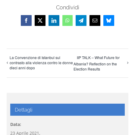
Condividi
Facebook
X
LinkedIn
WhatsApp
Telegram
Email
Bluesky
La Convenzione di Istanbul sul
IIP TALK – What Future for
contrasto alla violenza contro le donne
Albania? Reflection on the
dieci anni dopo
Election Results
Dettagli
Data:
23 Aprile 2021,