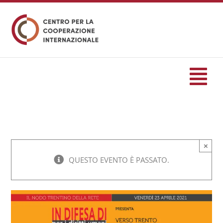
Salta
al
contenuto
Tog
Nav
HOME
×
formazione
QUESTO EVENTO È PASSATO.
Eventi
Servizi