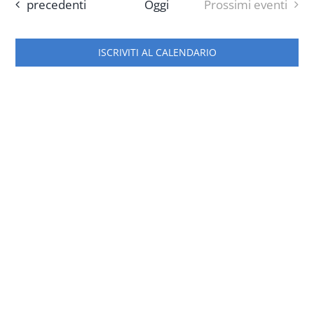
Nav
data.
Eventi
precedenti
Oggi
Prossimi eventi
e
viste
Progetti
ISCRIVITI AL CALENDARIO
Naviga
In rete con
Notizie
Chi siamo