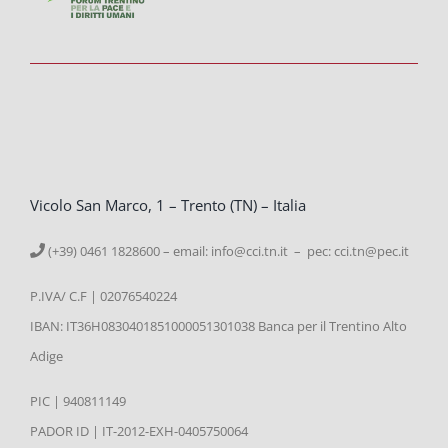
Vicolo San Marco, 1 – Trento (TN) – Italia
(+39) 0461 1828600 – email:
info@cci.tn.it – pec: cci.tn@pec.it
P.IVA/ C.F | 02076540224
IBAN: IT36H0830401851000051301038 Banca per il Trentino Alto
Adige
PIC | 940811149
PADOR ID | IT-2012-EXH-0405750064