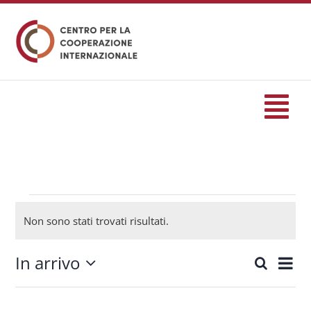
Salta
al
contenuto
Tog
Nav
HOME
formazione
Eventi
Non sono stati trovati risultati.
Notice
Eventi
In arrivo
Eve
Cerca
Eventi
Lista
Seleziona
Vis
Ricerc
la
Servizi