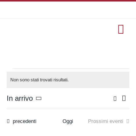
Salta
al
contenuto
Tog
Nav
HOME
formazione
Eventi
Non sono stati trovati risultati.
Notice
Eventi
Cerca
In arrivo
Eve
Eventi
Lista
Seleziona
Vis
Ricerc
la
Servizi
Nav
data.
Eventi
precedenti
Oggi
Prossimi eventi
e
viste
Progetti