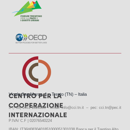
Vicolo San Marco, 1 – Trento (TN) – Italia
(+39) 0461 1828600 – email:
info@cci.tn.it – pec: cci.tn@pec.it
P.IVA/ C.F | 02076540224
IBAN: IT36H0830401851000051301038 Banca per il Trentino Alto