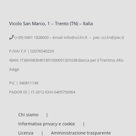
Vicolo San Marco, 1 – Trento (TN) – Italia
(+39) 0461 1828600 – email:
info@cci.tn.it – pec: cci.tn@pec.it
P.IVA/ C.F | 02076540224
IBAN: IT36H0830401851000051301038 Banca per il Trentino Alto
Adige
PIC | 940811149
PADOR ID | IT-2012-EXH-0405750064
Chi siamo
Informativa privacy e cookie
Licenza
Amministrazione trasparente