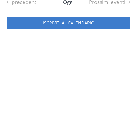
Nav
data.
Eventi
precedenti
Oggi
Prossimi eventi
e
viste
Progetti
ISCRIVITI AL CALENDARIO
Naviga
In rete con
Notizie
Chi siamo