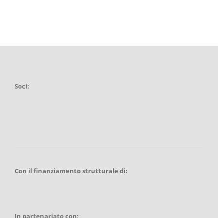
Soci:
Con il finanziamento strutturale di:
In partenariato con: