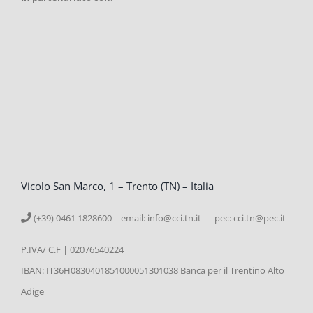
Vicolo San Marco, 1 – Trento (TN) – Italia
(+39) 0461 1828600 – email:
info@cci.tn.it – pec: cci.tn@pec.it
P.IVA/ C.F | 02076540224
IBAN: IT36H0830401851000051301038 Banca per il Trentino Alto
Adige