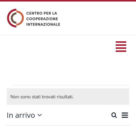
Salta
al
contenuto
Tog
Nav
HOME
formazione
Eventi
Non sono stati trovati risultati.
Notice
Eventi
In arrivo
Eve
Cerca
Eventi
Lista
Seleziona
Vis
Ricerc
la
Servizi