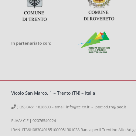
In partenariato con:
Vicolo San Marco, 1 – Trento (TN) – Italia
(+39) 0461 1828600 – email:
info@cci.tn.it – pec: cci.tn@pec.it
P.IVA/ C.F | 02076540224
IBAN: IT36H0830401851000051301038 Banca per il Trentino Alto Adig