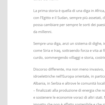
La prima storia è quella di una diga in Africa,
con l’Egitto e il Sudan, sempre più assetati,
possa cambiare per sempre le sorti dei paesi
da millenni.
Sempre una diga, anzi un sistema di dighe, in
come Siria e Iraq, sottraendo forza e vita ai
curdo, sommergendo villaggi e storia, costr
Discorso differente, ma non meno invasivo, qu
idroelettriche nell’Europa orientale, in parti
Albania, in Serbia e altrove le comunità loca
– finalizzati alla produzione di energia che 
e sostenere le economie voraci di altri stati
impatto che non è affatto sostenibile e che s