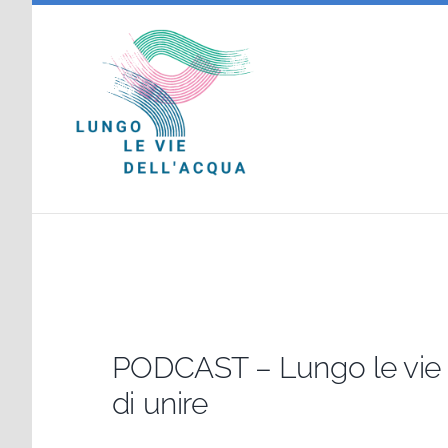
Salta
al
contenuto
PODCAST – Lungo le vie de
di unire