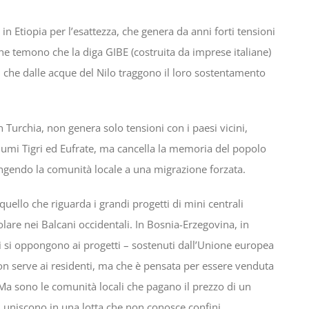
 in Etiopia per l’esattezza, che genera da anni forti tensioni
 che temono che la diga GIBE (costruita da imprese italiane)
 che dalle acque del Nilo traggono il loro sostentamento
 Turchia, non genera solo tensioni con i paesi vicini,
 fiumi Tigri ed Eufrate, ma cancella la memoria del popolo
ingendo la comunità locale a una migrazione forzata.
ello che riguarda i grandi progetti di mini centrali
colare nei Balcani occidentali. In Bosnia-Erzegovina, in
li si oppongono ai progetti – sostenuti dall’Unione europea
non serve ai residenti, ma che è pensata per essere venduta
. Ma sono le comunità locali che pagano il prezzo di un
i uniscono in una lotta che non conosce confini.