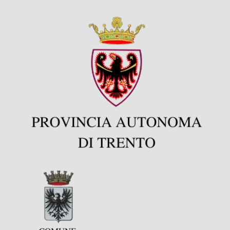
Progetti
In rete con
Notizie
Chi siamo