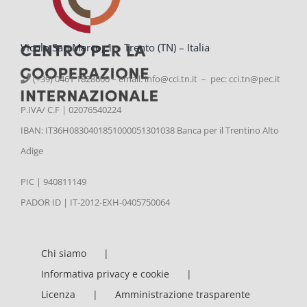
Vicolo San Marco, 1 – Trento (TN) – Italia
(+39) 0461 1828600 – email:
info@cci.tn.it – pec: cci.tn@pec.it
P.IVA/ C.F | 02076540224
IBAN: IT36H0830401851000051301038 Banca per il Trentino Alto
Adige
PIC | 940811149
PADOR ID | IT-2012-EXH-0405750064
Chi siamo
Informativa privacy e cookie
Licenza
Amministrazione trasparente