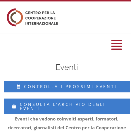
Salta
al
contenuto
Tog
Nav
Eventi
HOME
CONTROLLA I PROSSIMI EVENTI
formazione
CONSULTA L’ARCHIVIO DEGLI
Eventi
EVENTI
Eventi che vedono coinvolti esperti, formatori,
Servizi
ricercatori, giornalisti del Centro per la Cooperazione