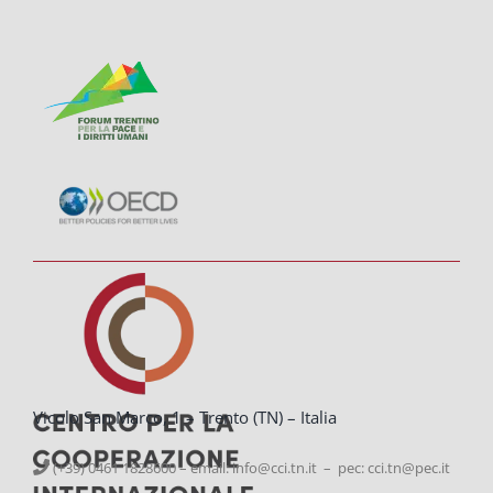
Vicolo San Marco, 1 – Trento (TN) – Italia
(+39) 0461 1828600 – email:
info@cci.tn.it – pec: cci.tn@pec.it