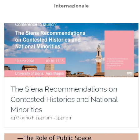
Internazionale
Progetti
In rete con
Notizie
Chi siamo
The Siena Recommendations on
Contested Histories and National
Minorities
19 Giugno h. 9:30 am
-
3:30 pm