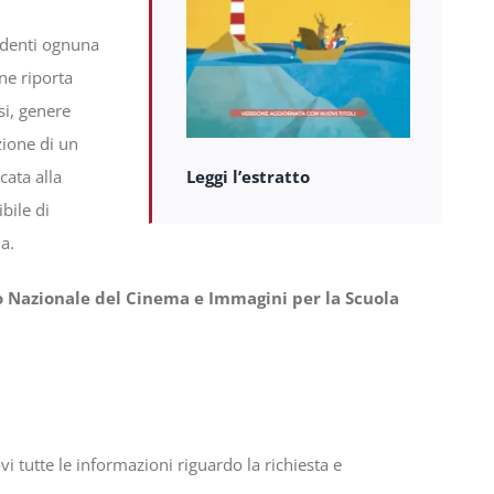
denti ognuna
ne riporta
si, genere
zione di un
cata alla
Leggi l’estratto
bile di
ma.
o Nazionale del Cinema e Immagini per la Scuola
ovi tutte le informazioni riguardo la richiesta e