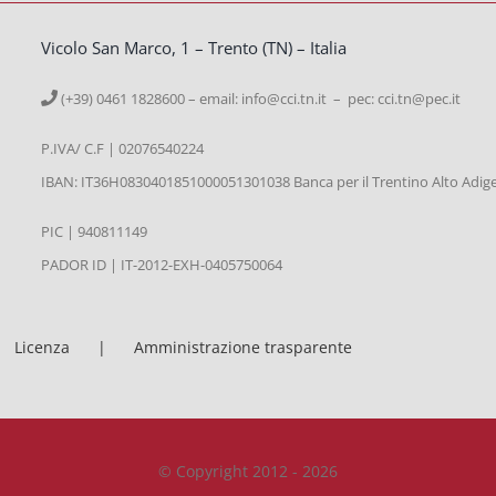
Vicolo San Marco, 1 – Trento (TN) – Italia
(+39) 0461 1828600 – email:
info@cci.tn.it – pec: cci.tn@pec.it
P.IVA/ C.F | 02076540224
IBAN: IT36H0830401851000051301038 Banca per il Trentino Alto Adig
PIC | 940811149
PADOR ID | IT-2012-EXH-0405750064
Licenza
Amministrazione trasparente
© Copyright 2012 - 2026