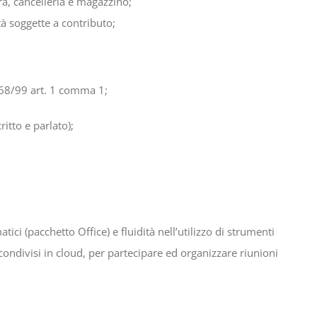
ra, cancelleria e magazzino;
tà soggette a contributo;
 l.68/99 art. 1 comma 1;
itto e parlato);
ici (pacchetto Office) e fluidità nell’utilizzo di strumenti
ondivisi in cloud, per partecipare ed organizzare riunioni