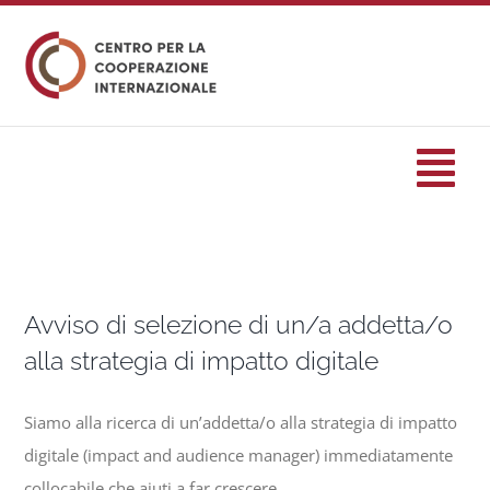
Salta
al
contenuto
Tog
Nav
HOME
Avviso di selezione di un/a addetta/o
formazione
alla strategia di impatto digitale
Eventi
Siamo alla ricerca di un’addetta/o alla strategia di impatto
digitale (impact and audience manager) immediatamente
Servizi
collocabile che aiuti a far crescere