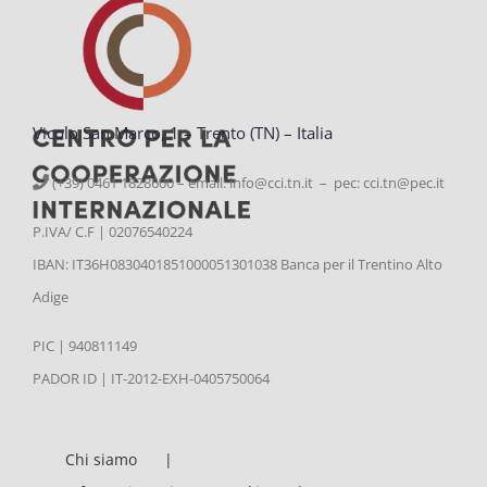
Vicolo San Marco, 1 – Trento (TN) – Italia
(+39) 0461 1828600 – email:
info@cci.tn.it – pec: cci.tn@pec.it
P.IVA/ C.F | 02076540224
IBAN: IT36H0830401851000051301038 Banca per il Trentino Alto
Adige
PIC | 940811149
PADOR ID | IT-2012-EXH-0405750064
Chi siamo