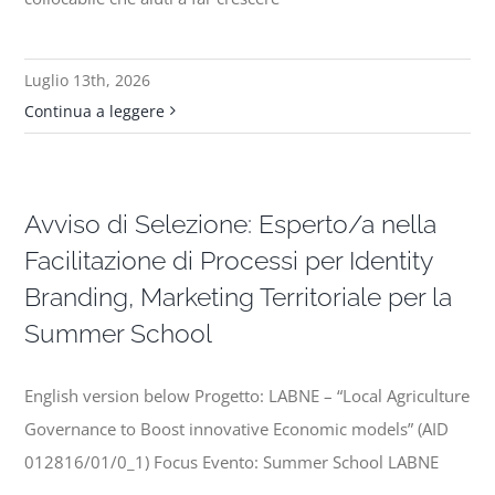
Progetti
Luglio 13th, 2026
Continua a leggere
In rete con
Notizie
Avviso di Selezione: Esperto/a nella
Facilitazione di Processi per Identity
Chi siamo
Branding, Marketing Territoriale per la
Summer School
English version below Progetto: LABNE – “Local Agriculture
Governance to Boost innovative Economic models” (AID
012816/01/0_1) Focus Evento: Summer School LABNE